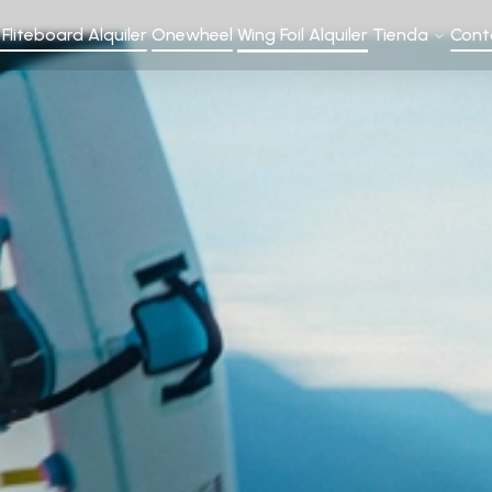
l Fliteboard Alquiler
Onewheel
Wing Foil Alquiler
Tienda
Cont