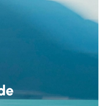
s
 de